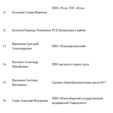
ПВО «Русь» ТОС «Русь»
11.
Бусыгина Галина Ивановна
12.
Бухтуева Надежда Леонтьевна
РСВ Центрального района
Вавилихин Григорий
13.
ПВО «Новониколаевский»
Александрович
Васильев Александр
14.
ПВО института горного дела
Михайлович
Васильева Светлана
15.
Средняя общеобразовательная школа №17
Васильевна
ПВО «Новосибирский государственный
16.
Ганин Анатолий Фёдорович,
медицинский Университет»