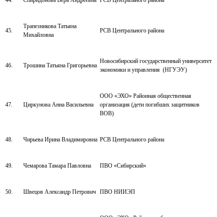
44.
Спиридонова Вера Андреевна
РСВ Центрального района
Трапезникова Татьяна
45.
РСВ Центрального района
Михайловна
Новосибирский государственный университет
46.
Трошина Татьяна Григорьевна
экономики и управления (НГУЭУ)
ООО «ЭХО» Районная общественная
47.
Циркунова Анна Васильевна
организация (дети погибших защитников
ВОВ)
48.
Чирьева Ирина Владимировна
РСВ Центрального района
49.
Чемарова Тамара Павловна
ПВО «Сибирский»
50.
Швецов Александр Петрович
ПВО НИИЭП