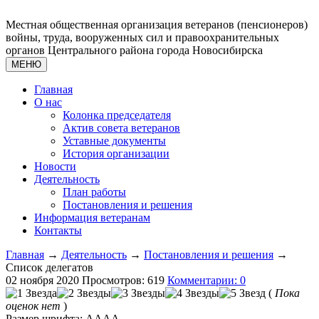
Местная общественная организация ветеранов (пенсионеров)
войны, труда, вооруженных сил и правоохранительных
органов Центрального района города Новосибирска
МЕНЮ
Главная
О нас
Колонка председателя
Актив совета ветеранов
Уставные документы
История организации
Новости
Деятельность
План работы
Постановления и решения
Информация ветеранам
Контакты
Главная
→
Деятельность
→
Постановления и решения
→
Список делегатов
02 ноября 2020
Просмотров: 619
Комментарии: 0
(
Пока
оценок нет
)
Размер шрифта:
A
A
A
A