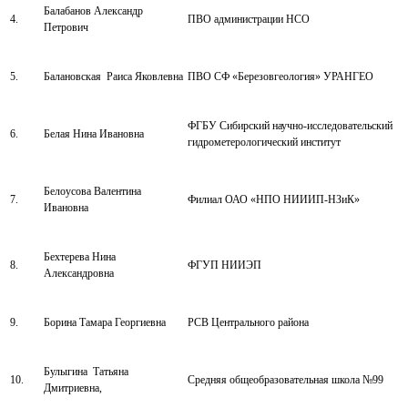
Балабанов Александр
4.
ПВО администрации НСО
Петрович
5.
Балановская Раиса Яковлевна
ПВО СФ «Березовгеология» УРАНГЕО
ФГБУ Сибирский научно-исследовательский
6.
Белая Нина Ивановна
гидрометерологический институт
Белоусова Валентина
7.
Филиал ОАО «НПО НИИИП-НЗиК»
Ивановна
Бехтерева Нина
8.
ФГУП НИИЭП
Александровна
9.
Борина Тамара Георгиевна
РСВ Центрального района
Булыгина Татьяна
10.
Средняя общеобразовательная школа №99
Дмитриевна,