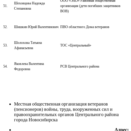
ООО «ЭХО» Районная общественная
Шеховцова Надежда
51.
организация (дети погибших защитников
Степановна
ВОВ)
52.
Шишкин Юрий Валентинович
ПВО областного Дома ветеранов
Шолохова Татьяна
53.
ТОС «Центральный»
Афанасьевна
Яковлева Валентина
54.
РСВ Центрального района
Федоровна
Местная общественная организация ветеранов
(пенсионеров) войны, труда, вооруженных сил и
правоохранительных органов Центрального района
города Новосибирска
Адрес: