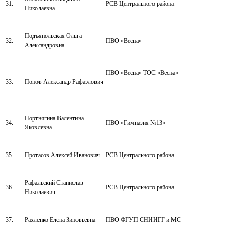
31.
РСВ Центрального района
Николаевна
Подъяпольская Ольга
32.
ПВО «Весна»
Александровна
ПВО «Весна» ТОС «Весна»
33.
Попов Александр Рафаэлович
Портнягина Валентина
34.
ПВО «Гимназия №13»
Яковлевна
35.
Протасов Алексей Иванович
РСВ Центрального района
Рафальский Станислав
36.
РСВ Центрального района
Николаевич
37.
Рахленко Елена Зиновьевна
ПВО ФГУП СНИИГГ и МС