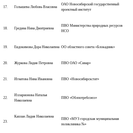
ОАО Новосибирский государственный
17.
Голышева Любовь Власовна
проектный институт
ПВО Министерства природных ресурсов
18.
Гредина Нина Дмитриевна
НСО
19.
Евдокимова Дора Николаевна
ОО областного совета «Блокадник»
20.
Журкова Лидия Петровна
ПВО ОАО «Синар»
21.
Игнатова Нина Ивановна
ПВО «Новосибирскстат»
Илларионова Наталья
22.
ПВО «Облпотребсоюз»
Николаевна
Каплан Лидия Николаевна
ПВО «МУЗ городская муниципальная
23.
поликлиника №»