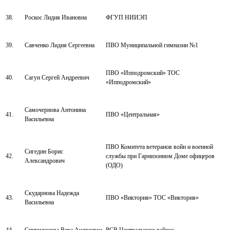
38.
Роскос Лидия Ивановна
ФГУП НИИЭП
39.
Савченко Лидия Сергеевна
ПВО Муниципальной гимназии №1
ПВО «Ипподромский» ТОС
40.
Сагун Сергей Андреевич
«Ипподромский»
Самочернова Антонина
41.
ПВО «Центральная»
Васильевна
ПВО Комитета ветеранов войн и военной
Сигедин Борис
42.
службы при Гарнизонном Доме офицеров
Александрович
(ОДО)
Скударнова Надежда
43.
ПВО «Виктория» ТОС «Виктория»
Васильевна