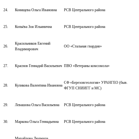
24.
Конищева Ольга Ивановна
РСВ Центрального района
25.
Копьёва Зоя Ильинична
РСВ Центрального района
Красильников Евгений
26.
ОО «Стальная гвардия»
Владимирович
27.
Краснов Геннадий Васильевич
ПВО «Ветераны комсомола»
СФ «Березовгеология» УРАНГЕО (быв.
28.
Куликова Валентина Ивановна
ФГУП СНИИГГ и МС)
29.
Левашова Ольга Васильевна
РСВ Центрального района
30.
Маркова Ольга Геннадьевна
РСВ Центрального района
Михайлова Людмила