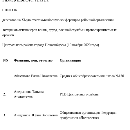
СПИСОК
делегатов на XI-ую отчетно-выборную конференцию районной организации
ветеранов-пенсионеров войны, труда, военной службы и правоохранительных
органов
Центрального района города Новосибирска (19 ноября 2020 года)
NN
Фамилия, имя, отчество
Организация
1.
Абакумова Елена Николаевна
Средняя общеобразовательная школа №156
Аверьянова Татьяна
2.
РСВ Центрального района
Анатольевна
Общественная организация Федерации
3.
Анкудинов Юрий Васильевич
профсоюзов «Долголетие»