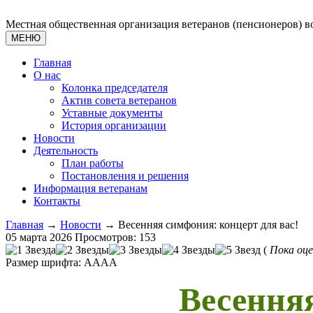
Местная общественная организация ветеранов (пенсионеров) 
МЕНЮ
Главная
О нас
Колонка председателя
Актив совета ветеранов
Уставные документы
История организации
Новости
Деятельность
План работы
Постановления и решения
Информация ветеранам
Контакты
Главная
→
Новости
→ Весенняя симфония: концерт для вас!
05 марта 2026
Просмотров: 153
(
Пока оце
Размер шрифта:
A
A
A
A
Весенняя