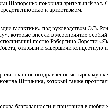
ьи Шапоренко покорили зрительный зал. С
осредственностью и артистизмом.
дие галактики» под руководством О.В. Ро
ну», которые внесли в мероприятие особый
исполнивший песню Робертино Лоретти «Ям
овета, открыли и завершили концертную п
ализованное поздравление четырех мушкет
овича Шишкина, который также прочитал с
слова благодарности и признания в любви