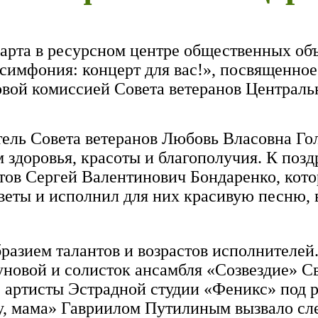
марта в ресурсном центре общественных об
 симфония: концерт для вас!», посвященн
вой комиссией Совета ветеранов Централь
ль Совета ветеранов Любовь Власовна Го
здоровья, красоты и благополучия. К поз
тов Сергей Валентинович Бондаренко, кото
цветы и исполнил для них красивую песню
азием талантов и возрастов исполнителей
новой и солисток ансамбля «Созвездие» С
 артисты Эстрадной студии «Феникс» под 
у, мама» Гавриилом Путилиным вызвало сл