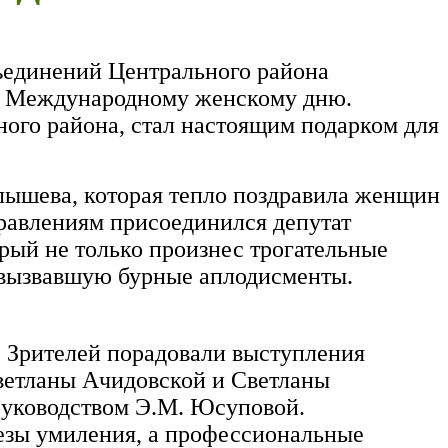
ъединений Центрального района
ое Международному женскому дню.
ного района, стал настоящим подарком для
лышева, которая тепло поздравила женщин
дравлениям присоединился депутат
рый не только произнес трогательные
, вызвавшую бурные аплодисменты.
. Зрителей порадовали выступления
ветланы Ачидовской и Светланы
руководством Э.М. Юсуповой.
езы умиления, а профессиональные