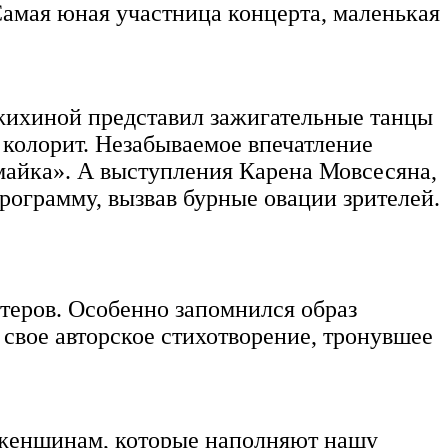
амая юная участница концерта, маленькая
жихиной представил зажигательные танцы
 колорит. Незабываемое впечатление
айка». А выступления Карена Мовсесяна,
рограмму, вызвав бурные овации зрителей.
еров. Особенно запомнился образ
вое авторское стихотворение, тронувшее
 женщинам, которые наполняют нашу