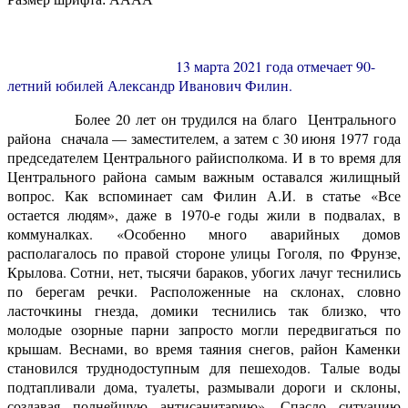
13 марта 2021 года отмечает 90-
летний юбилей Александр Иванович
Филин.
Более 20 лет он трудился на благо Центрального
района сначала — заместителем, а затем с 30 июня 1977 года
председателем Центрального райисполкома. И в то время для
Центрального района самым важным оставался жилищный
вопрос. Как вспоминает сам Филин А.И. в статье «Все
остается людям», даже в 1970-е годы жили в подвалах, в
коммуналках. «Особенно много аварийных домов
располагалось по правой стороне улицы Гоголя, по Фрунзе,
Крылова. Сотни, нет, тысячи бараков, убогих лачуг теснились
по берегам речки. Расположенные на склонах, словно
ласточкины гнезда, домики теснились так близко, что
молодые озорные парни запросто могли передвигаться по
крышам. Веснами, во время таяния снегов, район Каменки
становился труднодоступным для пешеходов. Талые воды
подтапливали дома, туалеты, размывали дороги и склоны,
создавая полнейшую антисанитарию». Спасло ситуацию