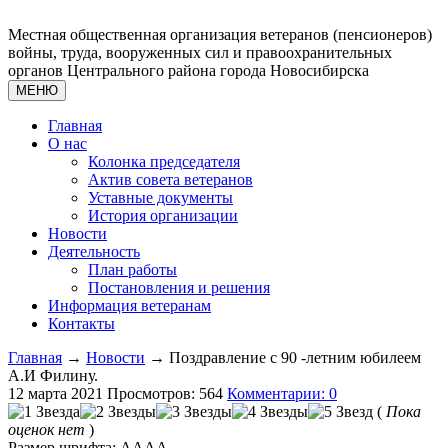
Местная общественная организация ветеранов (пенсионеров)
войны, труда, вооруженных сил и правоохранительных
органов Центрального района города Новосибирска
МЕНЮ
Главная
О нас
Колонка председателя
Актив совета ветеранов
Уставные документы
История организации
Новости
Деятельность
План работы
Постановления и решения
Информация ветеранам
Контакты
Главная
→
Новости
→ Поздравление с 90 -летним юбилеем
А.И Филину.
12 марта 2021
Просмотров: 564
Комментарии: 0
(
Пока
оценок нет
)
Размер шрифта:
A
A
A
A