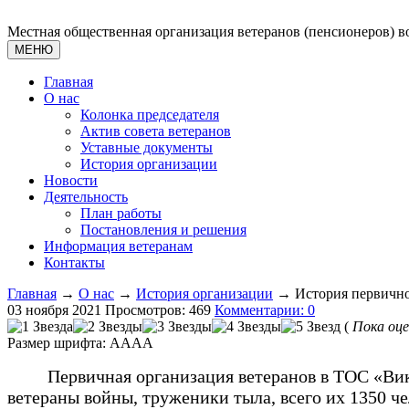
Местная общественная организация ветеранов (пенсионеров) 
МЕНЮ
Главная
О нас
Колонка председателя
Актив совета ветеранов
Уставные документы
История организации
Новости
Деятельность
План работы
Постановления и решения
Информация ветеранам
Контакты
Главная
→
О нас
→
История организации
→ История первично
03 ноября 2021
Просмотров: 469
Комментарии: 0
(
Пока оце
Размер шрифта:
A
A
A
A
Первичная организация ветеранов в ТОС «Викт
ветераны войны, труженики тыла, всего их 1350 че