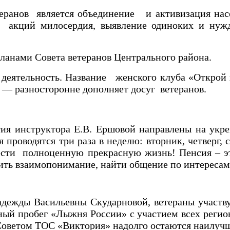
анов является объединение и активизация насе
ие акций милосердия, выявление одиноких и н
анами Совета ветеранов Центрального района.
тельность. Название женского клуба «Открой но
 — раз
носторонне
дополняет
досуг ветеранов.
нструктора Е.В. Ершовой направлены на укрепл
проводятся три раза в неделю: вторник, четверг, с
ести полноценную прекрасную жизнь! Пенсия – эт
дить взаимопонимание, найти общение по интересам
ды Васильевны Скударновой, ветераны участвуют
ный пробег «Лыжня России» с участием всех регио
Советом ТОС «Виктория» надолго остаются наилуч