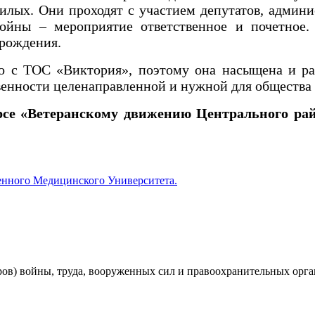
лых. Они проходят с участием депутатов, админ
йны – мероприятие ответственное и почетное. 
 рождения.
ОС «Виктория», поэтому она насыщена и разно
твенности целенаправленной и нужной для обществ
рсе «Ветеранскому движению Центрального рай
енного Медицинского Университета.
ров) войны, труда, вооруженных сил и правоохранительных орг