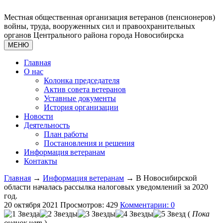
Местная общественная организация ветеранов (пенсионеров)
войны, труда, вооруженных сил и правоохранительных
органов Центрального района города Новосибирска
МЕНЮ
Главная
О нас
Колонка председателя
Актив совета ветеранов
Уставные документы
История организации
Новости
Деятельность
План работы
Постановления и решения
Информация ветеранам
Контакты
Главная
→
Информация ветеранам
→ В Новосибирской
области началась рассылка налоговых уведомлений за 2020
год.
20 октября 2021
Просмотров: 429
Комментарии: 0
(
Пока
оценок нет
)