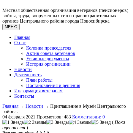
Местная общественная организация ветеранов (пенсионеров)
войны, труда, вооруженных сил и правоохранительных
органов Центрального района города Новосибирска
МЕНЮ
Главная
О нас
Колонка председателя
Актив совета ветеранов
Уставные документы
История организации
Новости
Деятельность
План работы
Постановления и решения
Информация ветеранам
Контакты
Главная
→
Новости
→ Приглашение в Музей Центрального
района.
04 февраля 2021
Просмотров: 483
Комментарии: 0
(
Пока
оценок нет
)
Размер шрифта:
A
A
A
A